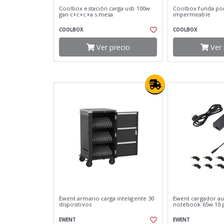
Coolbox estación carga usb 100w
Coolbox funda port
gan c+c+c+a s.mesa
impermeable
COOLBOX
COOLBOX
Ver precio
Ver 
Ewent armario carga inteligente 30
Ewent cargador au
dispositivos
notebook 65w 10 
EWENT
EWENT