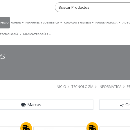
INICIO
HOGAR
PERFUMES Y COSMÉTICA
CUIDADO E HIGIENE
PARAFARMACIA
AUT
TECNOLOGÍA
MÁS CATEGORÍAS
es
INICIO
TECNOLOGÍA
INFORMÁTICA
P
Marcas
Or