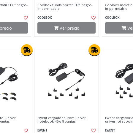
atil 11.6" negro-
Coolbox funda portatil 13" negro-
Coolbox maletin 
impermeable
impermeable
COOLBOX
COOLBOX
precio
Ver precio
Ver
to. univer
Ewent cargador autom univer.
Ewent cargador 
puntas
notebook 45w 8 puntas
univernotebook 
EWENT
EWENT