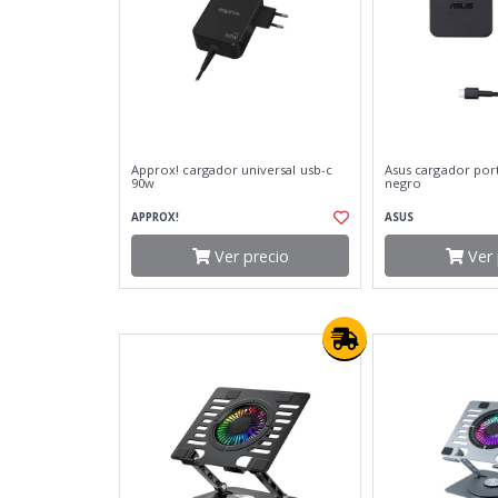
Approx! cargador universal usb-c
Asus cargador port
90w
negro
APPROX!
ASUS
Ver precio
Ver 