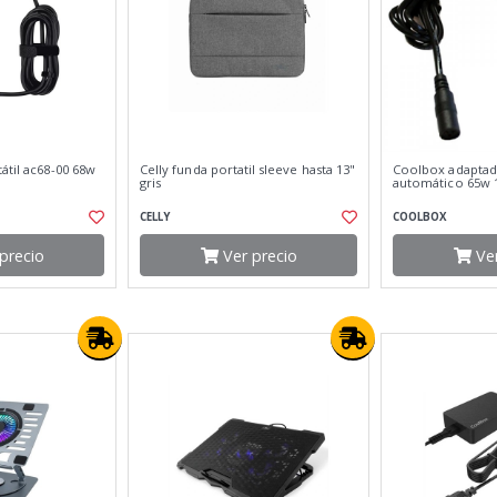
átil ac68-00 68w
Celly funda portatil sleeve hasta 13"
Coolbox adaptado
gris
automático 65w 
CELLY
COOLBOX
precio
Ver precio
Ver