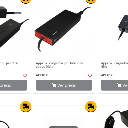
or portátil
Approx! cargador portátil 90w
Approx! cargador
appua90slim
45w
APPROX!
APPROX!
precio
Ver precio
Ver