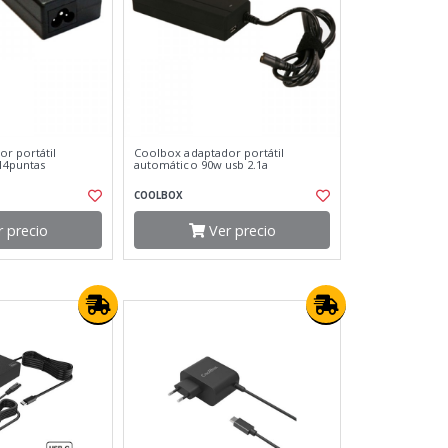
r portátil
Coolbox adaptador portátil
14puntas
automático 90w usb 2.1a
COOLBOX
 precio
Ver precio