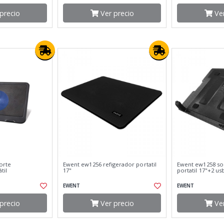
precio
Ver precio
Ver
orte
Ewent ew1256 refigerador portatil
Ewent ew1258 so
til
17"
portatil 17"+2 us
EWENT
EWENT
precio
Ver precio
Ver