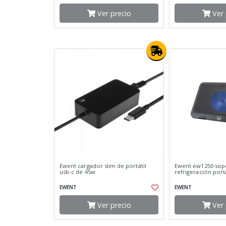
Ver precio
Ver 
Ewent cargador slim de portátil
Ewent ew1250 sop
usb-c de 45w
refrigeración portá
EWENT
EWENT
Ver precio
Ver 