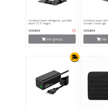
Coolbox base refrigerac. portátil
Coolbox base refri
alum 17.3" negra
coolair 1vent rgb
COOLBOX
COOLBOX
Ver precio
Ver 