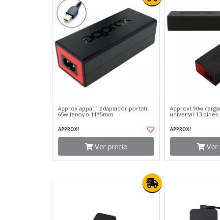
Approx appa11 adaptador portatil
Approx! 90w cargad
65w lenovo 11*5mm
universal 13 pines
APPROX!
APPROX!
Ver precio
Ver 