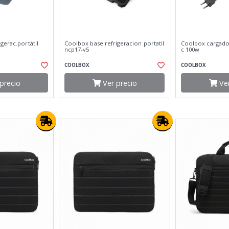
gerac.portátil
Coolbox base refrigeracion portatil
Coolbox cargador
ncp17-v5
c 100w
COOLBOX
COOLBOX
precio
Ver precio
Ver