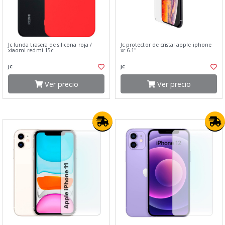
Jc funda trasera de silicona roja /
Jc protector de cristal apple iphone
xiaomi redmi 15c
xr 6.1''
JC
JC
Ver precio
Ver precio