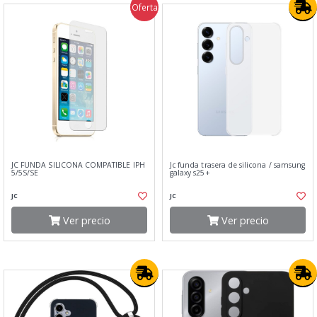
Oferta
JC FUNDA SILICONA COMPATIBLE IPH
Jc funda trasera de silicona / samsung
5/5S/SE
galaxy s25+
JC
JC
Ver precio
Ver precio