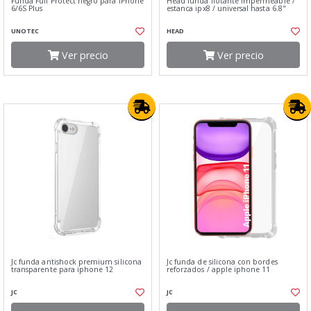
Funda Full Protect negro para iPhone
Head funda flotante impermeable /
6/6S Plus
estanca ipx8 / universal hasta 6.8"
UNOTEC
HEAD
Ver precio
Ver precio
Jc funda antishock premium silicona
Jc funda de silicona con bordes
transparente para iphone 12
reforzados / apple iphone 11
JC
JC