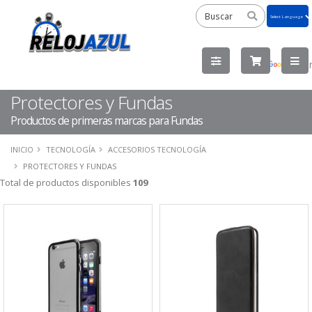
Powered
by
Tra
Protectores y Fundas
Productos de primeras marcas para Fundas
INICIO
TECNOLOGÍA
ACCESORIOS TECNOLOGÍA
PROTECTORES Y FUNDAS
Total de productos disponibles
109