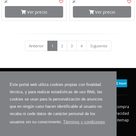
JC
JC
Ver precio
Ver precio
Anterior
1
2
3
4
Siguiente
Este portal web utiliza cookies propias con finalidad
técnica, y para realizar estadísticas de uso Web, las
cookies se usan para la personalización de anuncios
Contacto
Aviso Legal
Condiciones de compra
que en ningún caso hacen identificable al usuario no
Política de envíos
Política de devolución
Política de Privacidad
recaba ni cede datos de carácter personal de los
Política de Cookies
Sitemap
usuarios sin su conocimiento
Términos y condiciones
© 2026 - Todos los derechos reservados.