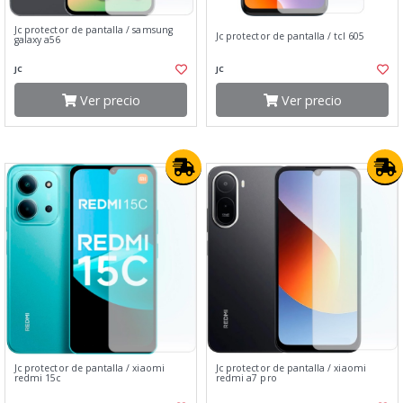
Jc protector de pantalla / samsung
Jc protector de pantalla / tcl 605
galaxy a56
JC
JC
Ver precio
Ver precio
Jc protector de pantalla / xiaomi
Jc protector de pantalla / xiaomi
redmi 15c
redmi a7 pro