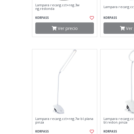
Lampara recarg.cct+reg.3w
Lampara recarg.cc
ng.redonda
KORPASS
KORPASS
Ver precio
Ver 
Lampara recarg.cct+reg.7w bl.plana
Lampara recarg.cc
pinza
bl.redon.pinza
KORPASS
KORPASS