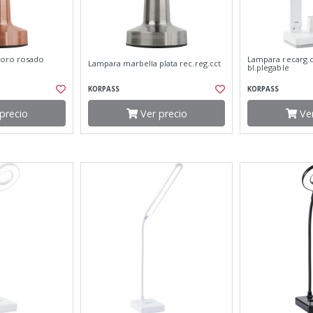
 oro rosado
Lampara recarg.
Lampara marbella plata rec.reg.cct
bl.plegable
KORPASS
KORPASS
precio
Ver precio
Ver