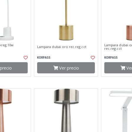
+reg.10w
Lampara dubai o
Lampara dubai oro rec.reg.cct
rec.reg.cct
KORPASS
KORPASS
precio
Ver precio
Ver