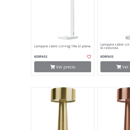
Lampara cable cct
Lampara cable cct+reg.10w bl.plana
bl.redonda
KORPASS
KORPASS
Ver precio
Ver 