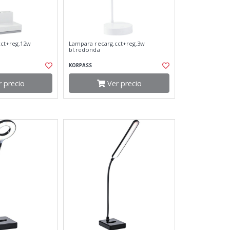
cct+reg.12w
Lampara recarg.cct+reg.3w
bl.redonda
KORPASS
 precio
Ver precio