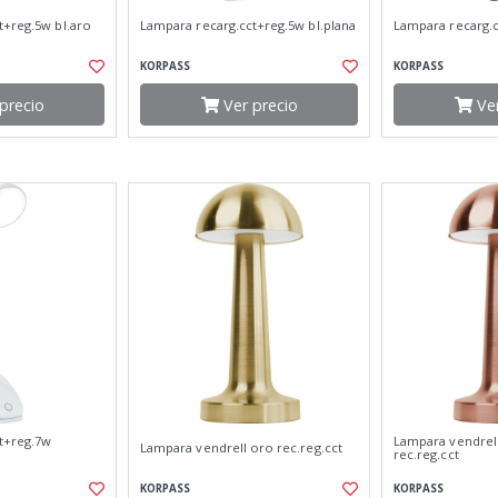
t+reg.5w bl.aro
Lampara recarg.cct+reg.5w bl.plana
Lampara recarg.c
KORPASS
KORPASS
precio
Ver precio
Ver
t+reg.7w
Lampara vendrel
Lampara vendrell oro rec.reg.cct
rec.reg.cct
KORPASS
KORPASS