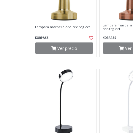
Lampara marbella
Lampara marbella oro rec.reg.cct
rec.reg.cct
KORPASS
KORPASS
Ver precio
Ver 