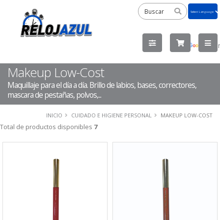
Powered
by
Tra
Makeup Low-Cost
Maquillaje para el día a día. Brillo de labios, bases, correctores,
mascara de pestañas, polvos,...
INICIO
CUIDADO E HIGIENE PERSONAL
MAKEUP LOW-COST
Total de productos disponibles
7