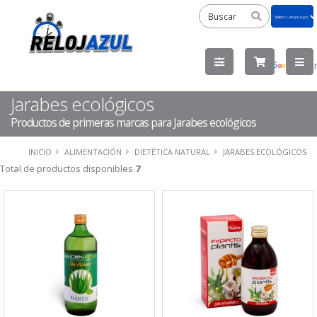
Powered
by
Tra
Jarabes ecológicos
Productos de primeras marcas para Jarabes ecológicos
INICIO
ALIMENTACIÓN
DIETÉTICA NATURAL
JARABES ECOLÓGICOS
Total de productos disponibles
7