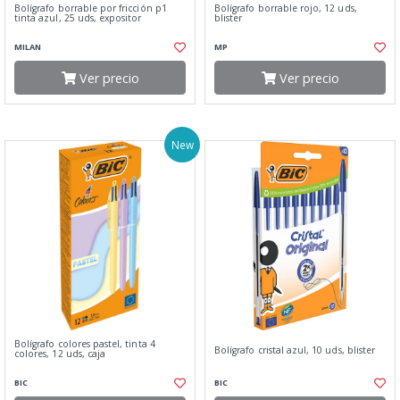
Bolígrafo borrable por fricción p1
Bolígrafo borrable rojo, 12 uds,
tinta azul, 25 uds, expositor
blister
MILAN
MP
Ver precio
Ver precio
New
Bolígrafo colores pastel, tinta 4
Bolígrafo cristal azul, 10 uds, blister
colores, 12 uds, caja
BIC
BIC