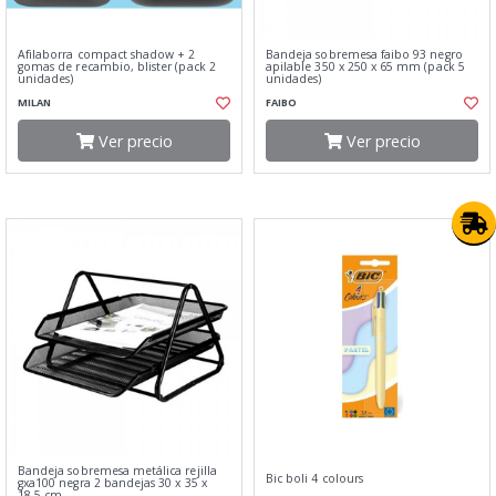
Afilaborra compact shadow + 2
Bandeja sobremesa faibo 93 negro
gomas de recambio, blister (pack 2
apilable 350 x 250 x 65 mm (pack 5
unidades)
unidades)
MILAN
FAIBO
Ver precio
Ver precio
Bandeja sobremesa metálica rejilla
Bic boli 4 colours
gxa100 negra 2 bandejas 30 x 35 x
18,5 cm