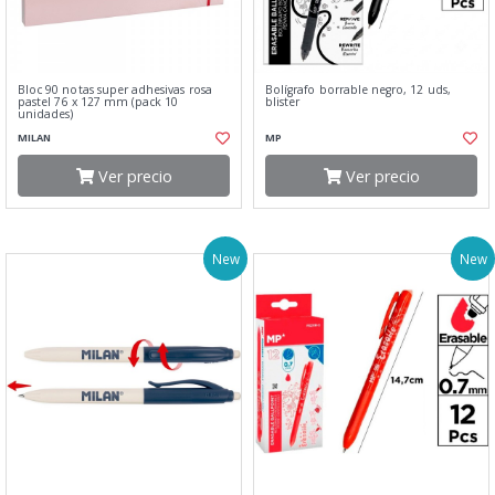
Bloc 90 notas super adhesivas rosa
Bolígrafo borrable negro, 12 uds,
pastel 76 x 127 mm (pack 10
blister
unidades)
MILAN
MP
Ver precio
Ver precio
New
New