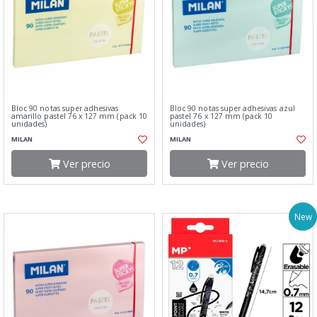
Bloc 90 notas super adhesivas
Bloc 90 notas super adhesivas azul
amarillo pastel 76 x 127 mm (pack 10
pastel 76 x 127 mm (pack 10
unidades)
unidades)
MILAN
MILAN
Ver precio
Ver precio
New