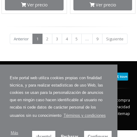
Ver precio
Ver precio
Anterior
1
2
3
4
5
…
9
Siguiente
Este portal web utiliza cookies propias con finalidad
técnica, y para realizar estadísticas de uso Web, las
cookies se usan para la personalización de anuncios
Contacto
Aviso Legal
Condiciones de compra
que en ningún caso hacen identificable al usuario no
Política de envíos
Política de devolución
Política de Privacidad
recaba ni cede datos de carácter personal de los
Política de Cookies
Sitemap
usuarios sin su conocimiento
Términos y condiciones
© 2026 - Todos los derechos reservados.
Más
¡Acepto!
Rechazar
Configurar