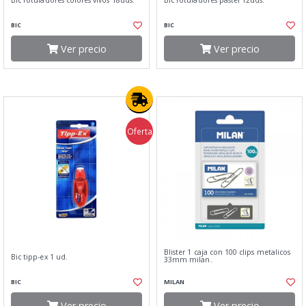
Bic rotuladores colores vivos 18uds.
Bic rotuladores pastel 12uds.
BIC
BIC
Ver precio
Ver precio
Oferta
Blister 1 caja con 100 clips metalicos
Bic tipp-ex 1 ud.
33mm milan.
BIC
MILAN
Ver precio
Ver precio