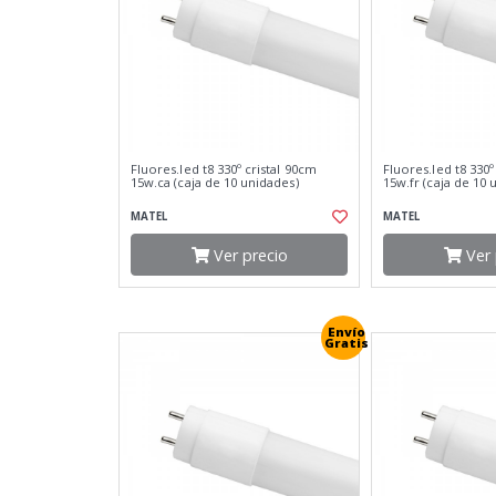
Fluores.led t8 330º cristal 90cm
Fluores.led t8 330º
15w.ca (caja de 10 unidades)
15w.fr (caja de 10 
MATEL
MATEL
Ver precio
Ver 
Envío
Gratis