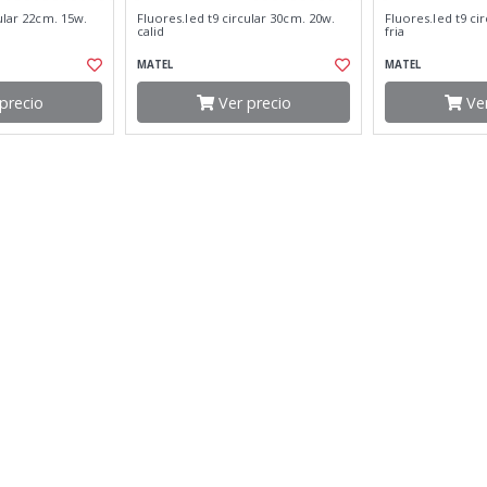
ular 22cm. 15w.
Fluores.led t9 circular 30cm. 20w.
Fluores.led t9 ci
calid
fria
MATEL
MATEL
precio
Ver precio
Ver