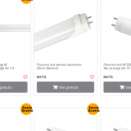
ng t8
Fluores.led sensor aluminio
Fluores.led t8 33
aja de 10
60cm.9wneut
9w.ca (caja de 10
MATEL
MATEL
precio
Ver precio
Ver
Envío
Envío
Gratis
Gratis