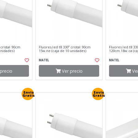
 cristal 90cm
Fluores.led t8 330º cristal 90cm
Fluores.led t8 330
unidades)
15w.ne (caja de 10 unidades)
120cm.18w.ca (ca
MATEL
MATEL
precio
Ver precio
Ver
Envío
Envío
Gratis
Gratis