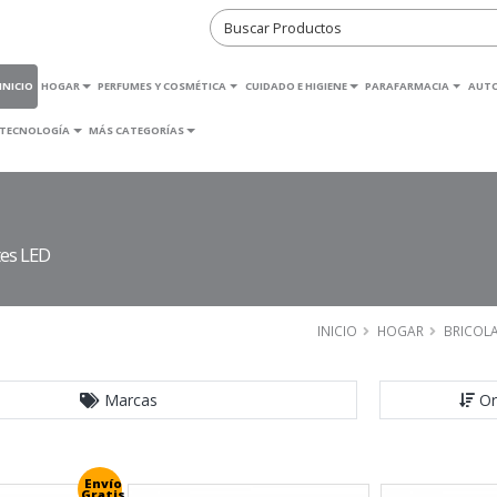
INICIO
HOGAR
PERFUMES Y COSMÉTICA
CUIDADO E HIGIENE
PARAFARMACIA
AUT
TECNOLOGÍA
MÁS CATEGORÍAS
tes LED
INICIO
HOGAR
BRICOLA
Marcas
Or
Envío
Gratis