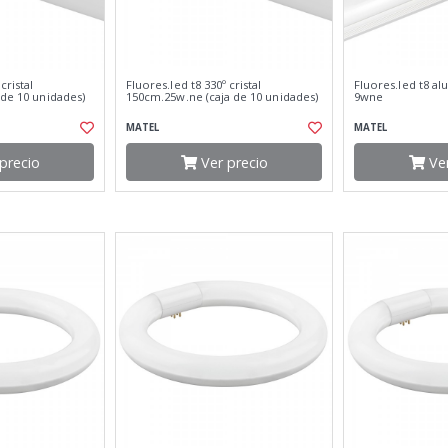
cristal
Fluores.led t8 330º cristal
Fluores.led t8 a
 de 10 unidades)
150cm.25w.ne (caja de 10 unidades)
9wne
MATEL
MATEL
precio
Ver precio
Ver