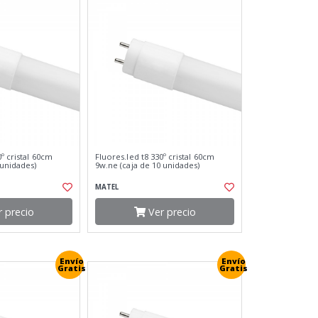
0º cristal 60cm
Fluores.led t8 330º cristal 60cm
 unidades)
9w.ne (caja de 10 unidades)
MATEL
 precio
Ver precio
Envío
Envío
Gratis
Gratis