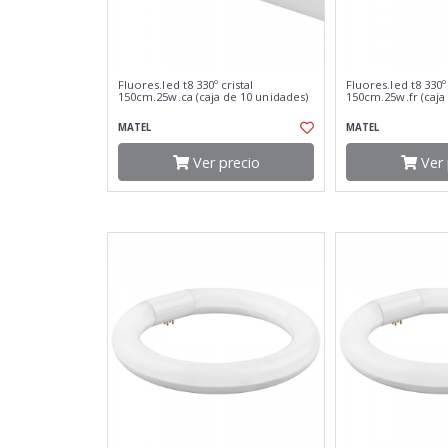
Fluores.led t8 330º cristal
Fluores.led t8 330º 
150cm.25w.ca (caja de 10 unidades)
150cm.25w.fr (caja
MATEL
MATEL
Ver precio
Ver 