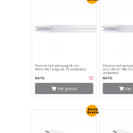
Fluores.led samsung t8 cris.
Fluores.led samsu
60cm.9w.f (caja de 10 unidades)
cris.120cm.18w.f (c
unidades)
MATEL
MATEL
Ver precio
Ver 
Envío
Gratis