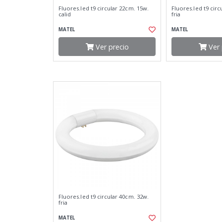
Fluores.led t9 circular 22cm. 15w.
Fluores.led t9 circ
calid
fria
MATEL
MATEL
Ver precio
Ver 
Fluores.led t9 circular 40cm. 32w.
fria
MATEL