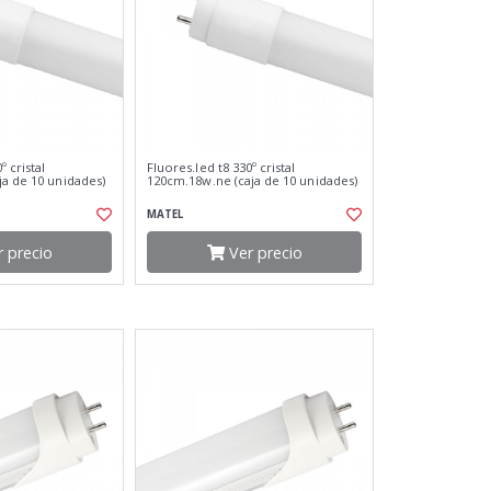
º cristal
Fluores.led t8 330º cristal
ja de 10 unidades)
120cm.18w.ne (caja de 10 unidades)
MATEL
 precio
Ver precio