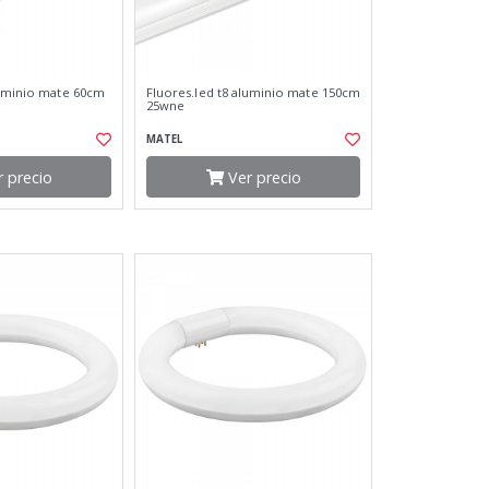
luminio mate 60cm
Fluores.led t8 aluminio mate 150cm
25wne
MATEL
 precio
Ver precio