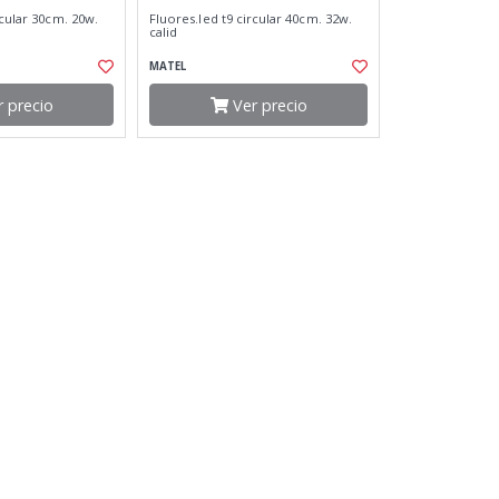
rcular 30cm. 20w.
Fluores.led t9 circular 40cm. 32w.
calid
MATEL
 precio
Ver precio