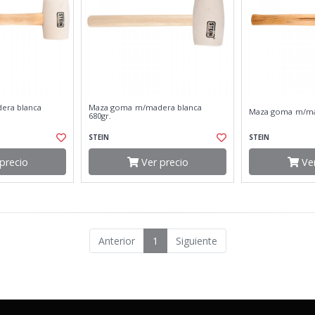
era blanca
Maza goma m/madera blanca
Maza goma m/mad
680gr.
STEIN
STEIN
precio
Ver precio
Ver
Anterior
1
Siguiente