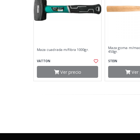
Maza goma m/mad
Maza cuadrada m/fibra 1000gr.
450gr.
VATTON
STEIN
Ver precio
Ver 