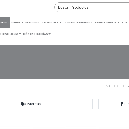
INICIO
HOGAR
PERFUMES Y COSMÉTICA
CUIDADO E HIGIENE
PARAFARMACIA
AUT
TECNOLOGÍA
MÁS CATEGORÍAS
INICIO
HOG
Marcas
Or