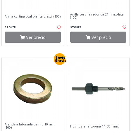
Anilla cortina redonda 21mm.plata
Anilla cortina oval blanca plasti. (100)
(100)
STOKER
STOKER
Ver precio
Ver precio
Envío
Gratis
Arandela latonada pernio 10 mm.
Husillo sierra corona 14- 30 mm.
(100)