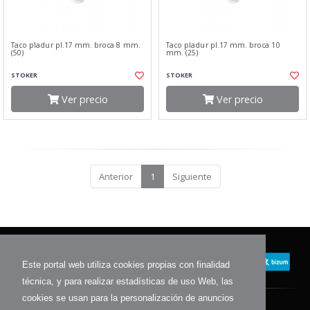
Taco pladur pl.17 mm. broca 8 mm.
Taco pladur pl.17 mm. broca 10
(50)
mm. (25)
STOKER
STOKER
Ver precio
Ver precio
Anterior
1
Siguiente
Este portal web utiliza cookies propias con finalidad
técnica, y para realizar estadísticas de uso Web, las
cookies se usan para la personalización de anuncios