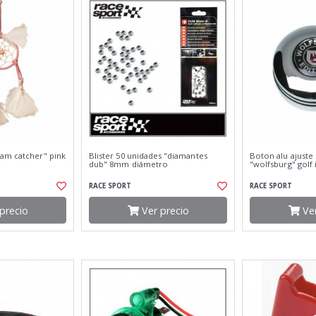
am catcher" pink
Blister 50 unidades "diamantes
Boton alu ajuste
dub" 8mm diámetro
"wolfsburg" golf i
RACE SPORT
RACE SPORT
precio
Ver precio
Ver