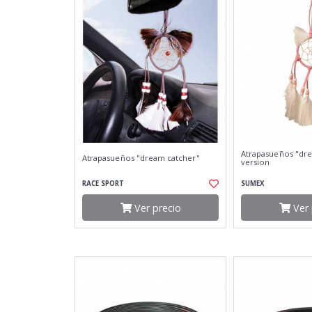
Atrapasueños "dre
Atrapasueños "dream catcher"
version
RACE SPORT
SUMEX
Ver precio
Ver 