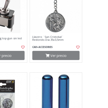
Llavero ¨San Cristobal¨
g top gun sin led
Redondo.Dia.35x3,5mm
CAR+ACCESORIES
 precio
Ver precio