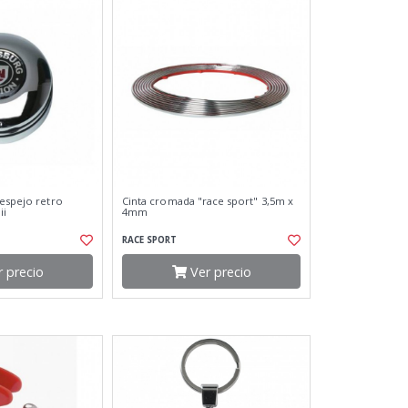
 espejo retro
Cinta cromada "race sport" 3,5m x
ii
4mm
RACE SPORT
 precio
Ver precio