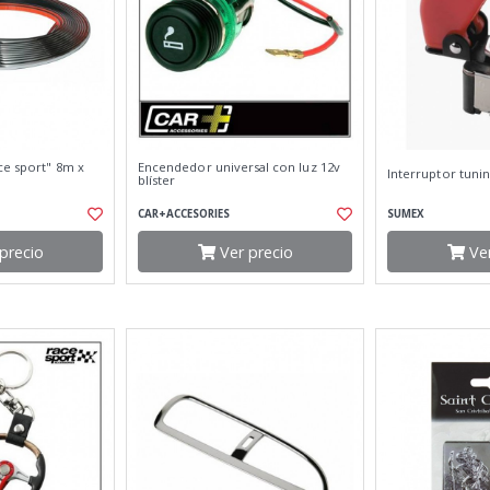
ce sport" 8m x
Encendedor universal con luz 12v
Interruptor tunin
blíster
CAR+ACCESORIES
SUMEX
precio
Ver precio
Ver