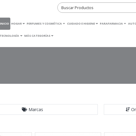
INICIO
HOGAR
PERFUMES Y COSMÉTICA
CUIDADO E HIGIENE
PARAFARMACIA
AUT
TECNOLOGÍA
MÁS CATEGORÍAS
Marcas
Or