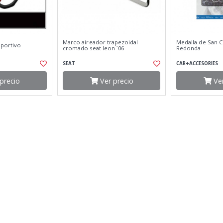
Marco aireador trapezoidal
Medalla de San C
eportivo
cromado seat leon ´06
Redonda
SEAT
CAR+ACCESORIES
precio
Ver precio
Ver