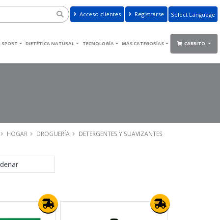
Acceso clientes
Registrarse
Powered by
Translate
 SPORT
DIETÉTICA NATURAL
TECNOLOGÍA
MÁS CATEGORÍAS
CARRITO
HOGAR
DROGUERÍA
DETERGENTES Y SUAVIZANTES
denar