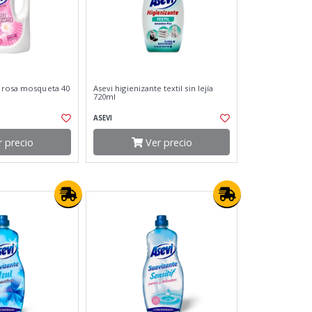
 rosa mosqueta 40
Asevi higienizante textil sin lejía
720ml
ASEVI
 precio
Ver precio