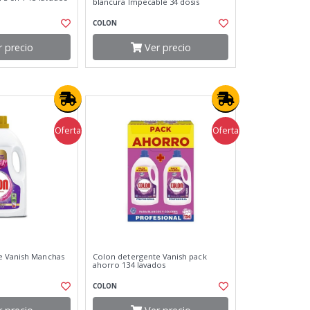
blancura Impecable 34 dosis
COLON
 precio
Ver precio
Oferta
Oferta
e Vanish Manchas
Colon detergente Vanish pack
ahorro 134 lavados
COLON