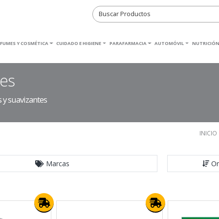
RFUMES Y COSMÉTICA
CUIDADO E HIGIENE
PARAFARMACIA
AUTOMÓVIL
NUTRICIÓN
tes
 y suavizantes
INICIO
Marcas
Or