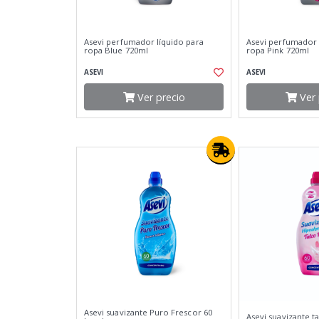
Asevi perfumador líquido para
Asevi perfumador 
ropa Blue 720ml
ropa Pink 720ml
ASEVI
ASEVI
Ver precio
Ver 
Asevi suavizante Puro Frescor 60
Asevi suavizante t