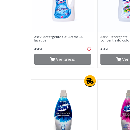
Asevi detergente Gel Activo 40
Asevi Detergente l
lavados
concentrado color
ASEVI
ASEVI
Ver precio
Ver 