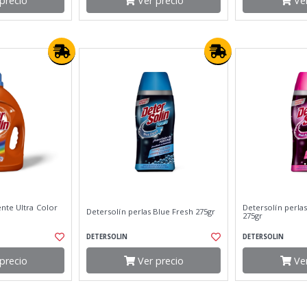
precio
Ver precio
Ver
nte Ultra Color
Detersolín perlas
Detersolín perlas Blue Fresh 275gr
275gr
DETERSOLIN
DETERSOLIN
precio
Ver precio
Ver