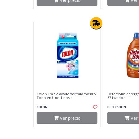
Ver precio
Ver 
Colon limpialavadoras tratamiento
Detersolín deterge
Todo en Uno 1 dosis
37 lavados.
COLON
DETERSOLIN
Ver precio
Ver 