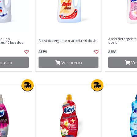
iquido
Asevi detergente
Asevi detergente marsella 40 dosis
es 40 lavados
dosis
ASEVI
ASEVI
precio
Ver precio
Ver