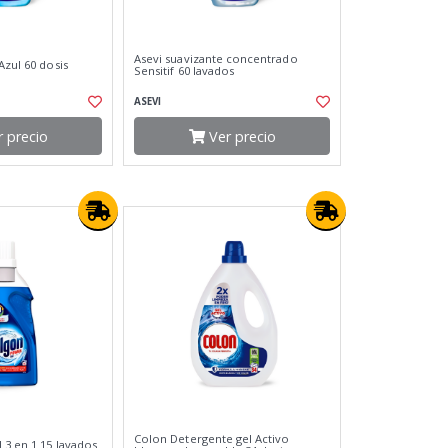
Asevi suavizante concentrado
Azul 60 dosis
Sensitif 60 lavados
ASEVI
 precio
Ver precio
Colon Detergente gel Activo
 3 en 1 15 lavados