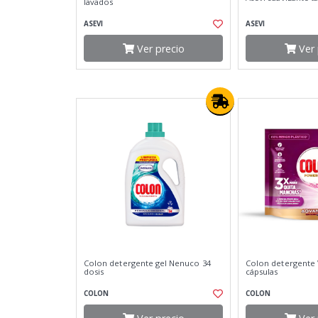
lavados
ASEVI
ASEVI
Ver precio
Ver 
Colon detergente gel Nenuco 34
Colon detergente 
dosis
cápsulas
COLON
COLON