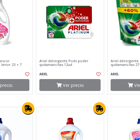
rescor
Ariel detergente Pods poder
Ariel detergente
 lenor 23 + 7
quitamanchas 12ud
quitamanchas 27
ARIEL
ARIEL
precio
Ver precio
Ver