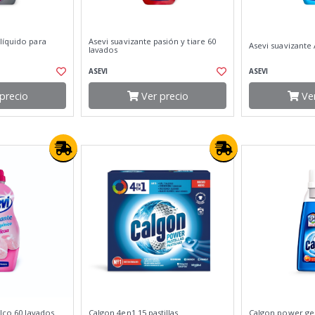
líquido para
Asevi suavizante pasión y tiare 60
Asevi suavizante 
lavados
ASEVI
ASEVI
precio
Ver precio
Ver
alco 60 lavados
Calgon 4en1 15 pastillas
Calgon power gel