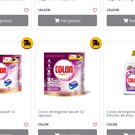
CALGON
CALGON
precio
Ver precio
Ver
Vanish 12
Colon detergente Vanish 32
Colon detergent
capsulas
Difíciles 64 dosis
COLON
COLON