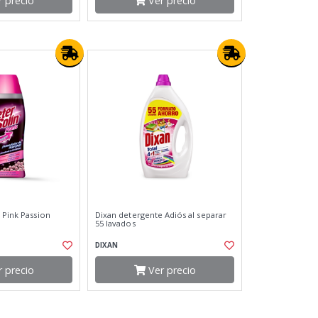
 precio
Ver precio
 Pink Passion
Dixan detergente Adiós al separar
55 lavados
DIXAN
 precio
Ver precio