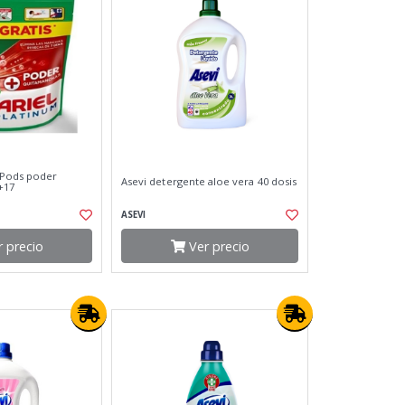
 Pods poder
Asevi detergente aloe vera 40 dosis
+17
ASEVI
 precio
Ver precio