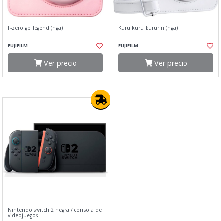
F-zero gp legend (nga)
Kuru kuru kururin (nga)
FUJIFILM
FUJIFILM
Ver precio
Ver precio
Nintendo switch 2 negra / consola de
videojuegos