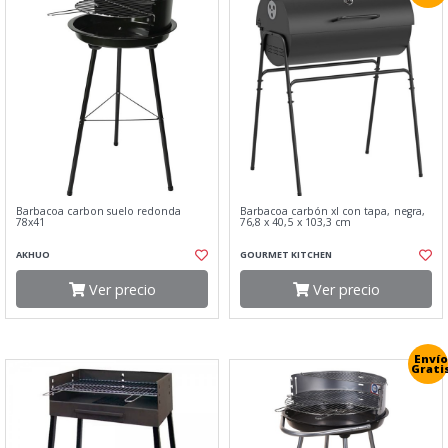
Barbacoa carbon suelo redonda
Barbacoa carbón xl con tapa, negra,
78x41
76,8 x 40,5 x 103,3 cm
AKHUO
GOURMET KITCHEN
Ver precio
Ver precio
Envío
Grati