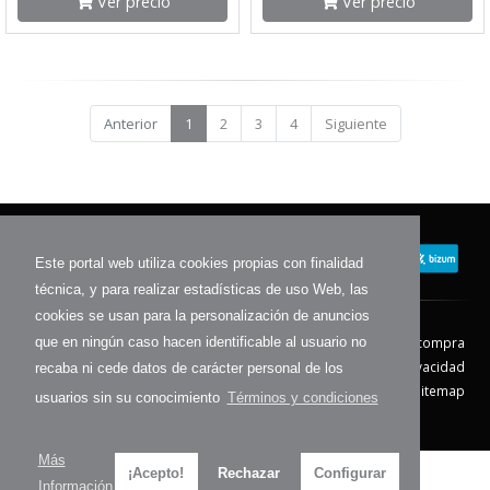
Ver precio
Ver precio
Anterior
1
2
3
4
Siguiente
Este portal web utiliza cookies propias con finalidad
técnica, y para realizar estadísticas de uso Web, las
cookies se usan para la personalización de anuncios
Contacto
Aviso Legal
Condiciones de compra
que en ningún caso hacen identificable al usuario no
Política de envíos
Política de devolución
Política de Privacidad
recaba ni cede datos de carácter personal de los
Política de Cookies
Sitemap
usuarios sin su conocimiento
Términos y condiciones
© 2026 - Todos los derechos reservados.
Más
¡Acepto!
Rechazar
Configurar
Información