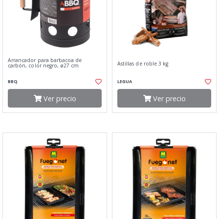
Arrancador para barbacoa de
Astillas de roble 3 kg
carbón, color negro, ø27 cm
BBQ
LEGUA
Ver precio
Ver precio