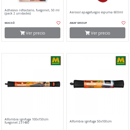
Adhesivo refractario, fuegonet, 50 ml
Aerosol apagafuegos espuma 600ml
(pack 2 unidades)
MASSÓ
ANAF GROUP
Ver precio
Ver precio
Alfombra ignifuga 100x150cm
Alfombra ignifuga 50x100cm
fuegonet 231480