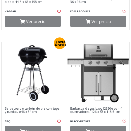
piedra 44,5 x 65 x 158 cm
36 x 96 cm
VAGGAN
EDM PRODUCT
Ver precio
Ver precio
Envío
Gratis
Barbacoa de carbón de pie con tapa
Barbacoa de gas bxog12950e con 4
y ruedas, ø46 x 84 cm
quemadores, 126 x 58 x 118,5 cm
BBQ
BLACK+DECKER