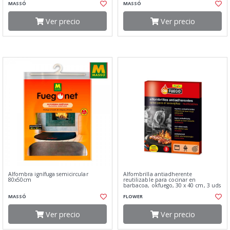
MASSÓ
MASSÓ
Ver precio
Ver precio
Alfombra ignífuga semicircular
Alfombrilla antiadherente
80x50cm
reutilizable para cocinar en
barbacoa, okfuego, 30 x 40 cm, 3 uds
MASSÓ
FLOWER
Ver precio
Ver precio