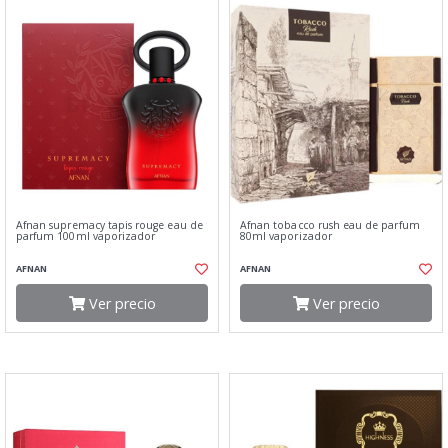
Afnan supremacy tapis rouge eau de
Afnan tobacco rush eau de parfum
parfum 100ml vaporizador
80ml vaporizador
AFNAN
AFNAN
Ver precio
Ver precio