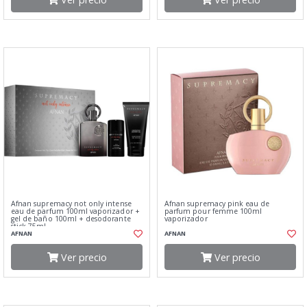
Afnan supremacy not only intense
Afnan supremacy pink eau de
eau de parfum 100ml vaporizador +
parfum pour femme 100ml
gel de baño 100ml + desodorante
vaporizador
stick 75ml
AFNAN
AFNAN
Ver precio
Ver precio