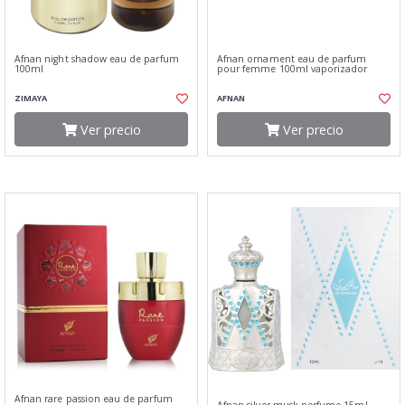
Afnan night shadow eau de parfum
Afnan ornament eau de parfum
100ml
pour femme 100ml vaporizador
ZIMAYA
AFNAN
Ver precio
Ver precio
Afnan rare passion eau de parfum