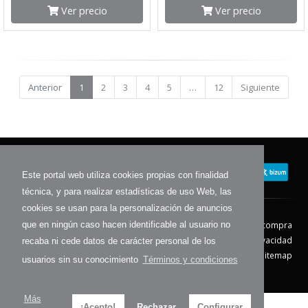
Ver precio
Ver precio
Anterior
1
2
3
4
5
…
12
Siguiente
Este portal web utiliza cookies propias con finalidad
técnica, y para realizar estadísticas de uso Web, las
cookies se usan para la personalización de anuncios
Contacto
Aviso Legal
Condiciones de compra
que en ningún caso hacen identificable al usuario no
Política de envíos
Política de devolución
Política de Privacidad
recaba ni cede datos de carácter personal de los
Política de Cookies
Sitemap
usuarios sin su conocimiento
Términos y condiciones
© 2026 - Todos los derechos reservados.
Más
¡Acepto!
Rechazar
Configurar