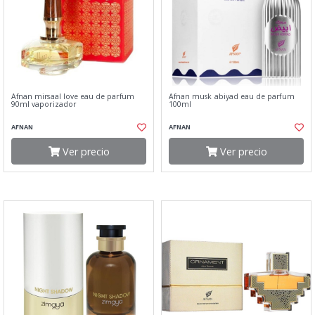
Afnan mirsaal love eau de parfum
Afnan musk abiyad eau de parfum
90ml vaporizador
100ml
AFNAN
AFNAN
Ver precio
Ver precio