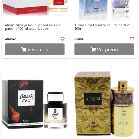
Afnan zimaya bouquet red eau de
Ajmal ajmal amaze eau de parfum
parfum 100ml vaporizador
100ml
ZIMAYA
AJMAL
Ver precio
Ver precio