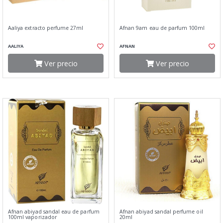
Aaliya extracto perfume 27ml
Afnan 9am eau de parfum 100ml
AALIYA
AFNAN
Ver precio
Ver precio
Afnan abiyad sandal eau de parfum
Afnan abiyad sandal perfume oil
100ml vaporizador
20ml