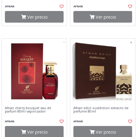
AFNAN
AFNAN
Ver precio
Ver precio
Afnan cherry bouquet eau de
Afnan edict ouddiction extracto de
parfum 80ml vaporizador
perfume 80ml
AFNAN
AFNAN
Ver precio
Ver precio