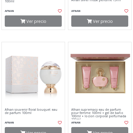
Afnan silver musk perfume 15ml
100ml
AFNAN
AFNAN
Ver precio
Ver precio
Afnan souvenir floral bouquet eau
Afnan supremacy eau de parfum
de parfum 100ml
pour femme 100ml + gel de baño
100ml + locion corporal perfumada
100ml
AFNAN
AFNAN
Ver precio
Ver precio