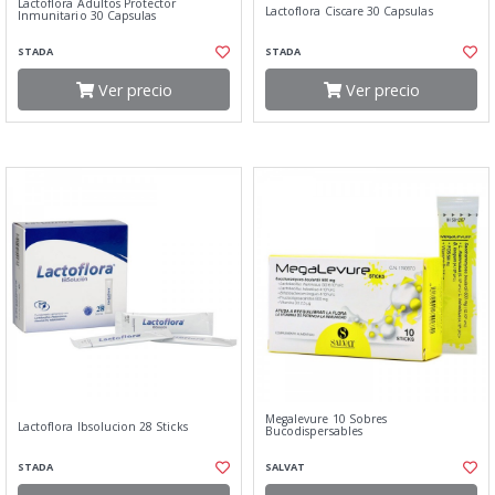
Lactoflora Adultos Protector
Lactoflora Ciscare 30 Capsulas
Inmunitario 30 Capsulas
STADA
STADA
Ver precio
Ver precio
Megalevure 10 Sobres
Lactoflora Ibsolucion 28 Sticks
Bucodispersables
STADA
SALVAT