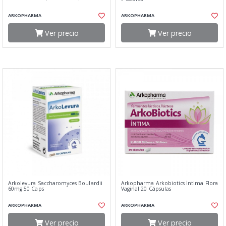
ARKOPHARMA
ARKOPHARMA
Ver precio
Ver precio
Arkolevura Saccharomyces Boulardii
Arkopharma Arkobiotics Íntima Flora
60mg 50 Caps
Vaginal 20 Cápsulas
ARKOPHARMA
ARKOPHARMA
Ver precio
Ver precio