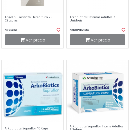
Angelini Lactanza Hereditum 28
Arkobiotics Defensas Adultos 7
Cápsulas
Unidosis
ANGELINI
ARKOPHARMA
Ver precio
Ver precio
Arkobiotics Supraflor Intens Adultos
Arkobiotics Supraflor 10 Caps
7 Sobres