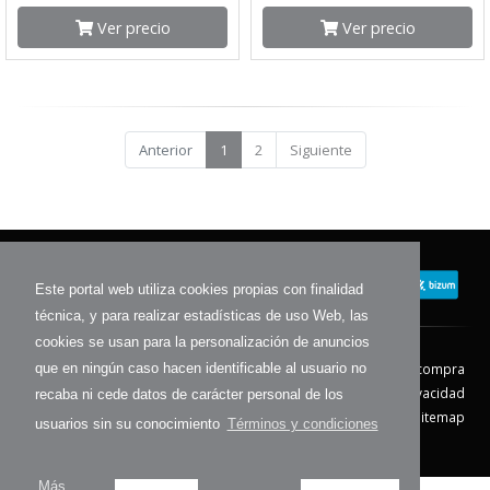
Ver precio
Ver precio
Anterior
1
2
Siguiente
Este portal web utiliza cookies propias con finalidad
técnica, y para realizar estadísticas de uso Web, las
cookies se usan para la personalización de anuncios
Contacto
Aviso Legal
Condiciones de compra
que en ningún caso hacen identificable al usuario no
Política de envíos
Política de devolución
Política de Privacidad
recaba ni cede datos de carácter personal de los
Política de Cookies
Sitemap
usuarios sin su conocimiento
Términos y condiciones
© 2026 - Todos los derechos reservados.
Más