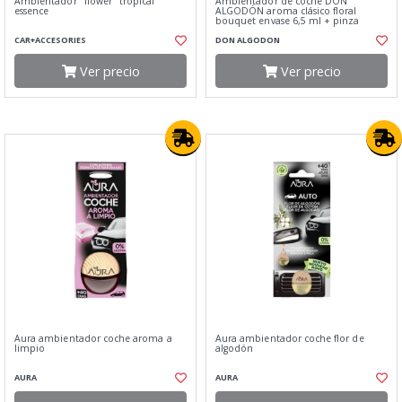
Ambientador "flower" tropical
Ambientador de coche DON
essence
ALGODÓN aroma clásico floral
bouquet envase 6,5 ml + pinza
CAR+ACCESORIES
DON ALGODON
Ver precio
Ver precio
Aura ambientador coche aroma a
Aura ambientador coche flor de
limpio
algodón
AURA
AURA