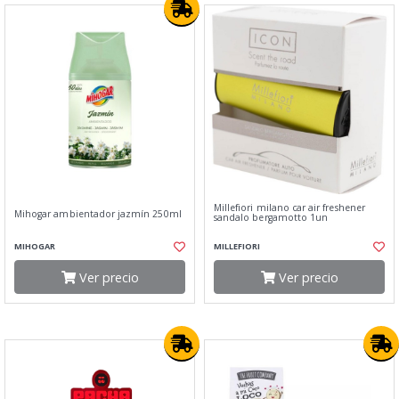
Millefiori milano car air freshener
Mihogar ambientador jazmín 250ml
sandalo bergamotto 1un
MIHOGAR
MILLEFIORI
Ver precio
Ver precio