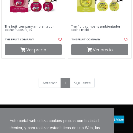
The fruit company ambientador
The fruit company ambientador
coche frutos rojos
coche melón
THE FRUIT COMPANY
THE FRUIT COMPANY
Ver precio
Ver precio
Anterior
1
Siguiente
Este portal web utiliza cookies propias con finalidad
técnica, y para realizar estadísticas de uso Web, las