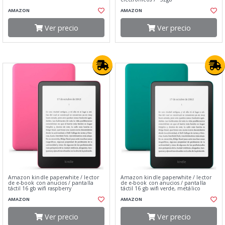
AMAZON
AMAZON
Ver precio
Ver precio
Amazon kindle paperwhite / lector
Amazon kindle paperwhite / lector
de e-book con anucios / pantalla
de e-book con anucios / pantalla
táctil 16 gb wifi raspberry
táctil 16 gb wifi verde, metálico
AMAZON
AMAZON
Ver precio
Ver precio