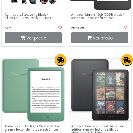
Agm pad p2 active 4g black /
Amazon kindle 16gb (2024) black /
8+256gb / 10.95" 90hz full hd+
lector de libros electrónicos
AGM
AMAZON
Ver precio
Ver precio
Amazon kindle 16gb (2024) matcha
Amazon kindle colorsoft signature
green / lector de libros electrónicos
edition negro / lector de libros
electrónicos 7" 32gb