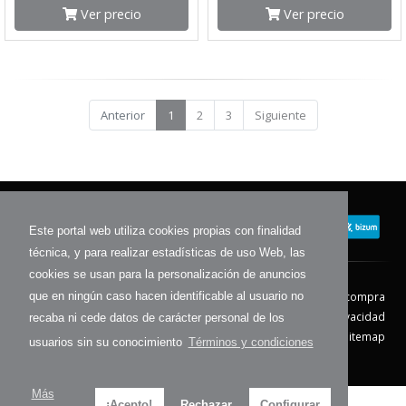
Ver precio
Ver precio
Anterior
1
2
3
Siguiente
Este portal web utiliza cookies propias con finalidad
técnica, y para realizar estadísticas de uso Web, las
cookies se usan para la personalización de anuncios
Contacto
Aviso Legal
Condiciones de compra
que en ningún caso hacen identificable al usuario no
Política de envíos
Política de devolución
Política de Privacidad
recaba ni cede datos de carácter personal de los
Política de Cookies
Sitemap
usuarios sin su conocimiento
Términos y condiciones
© 2026 - Todos los derechos reservados.
Más
¡Acepto!
Rechazar
Configurar