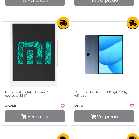
Mi lcd writing tablet white / tablet de
Oppo pad se tablet 11" 4gb 128gb
escritura 13.5"
wifi azul
XIAOMI
OPPO
Ver precio
Ver precio