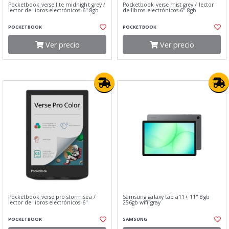
Pocketbook verse lite midnight grey /
Pocketbook verse mist grey / lector
lector de libros electrónicos 6" 8gb
de libros electrónicos 6" 8gb
POCKETBOOK
POCKETBOOK
Ver precio
Ver precio
Pocketbook verse pro storm sea /
Samsung galaxy tab a11+ 11" 8gb
lector de libros electrónicos 6"
256gb wifi gray
POCKETBOOK
SAMSUNG