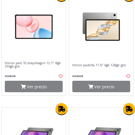
Honor pad 10 snapdragon 12.1" 8gb
Honor padx9a 11.6" 6gb 128gb gris
256gb gris
HONOR
HONOR
Ver precio
Ver precio