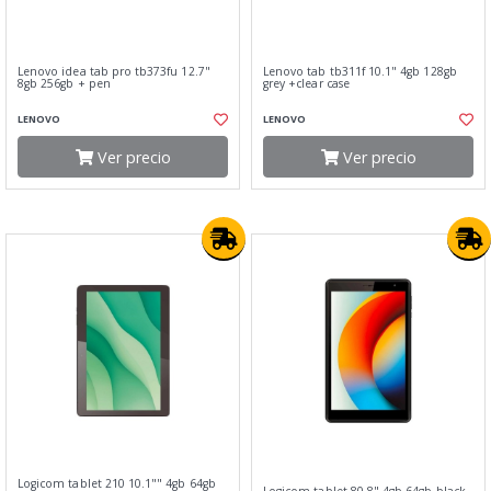
Lenovo idea tab pro tb373fu 12.7"
Lenovo tab tb311f 10.1" 4gb 128gb
8gb 256gb + pen
grey +clear case
LENOVO
LENOVO
Ver precio
Ver precio
Logicom tablet 210 10.1"" 4gb 64gb