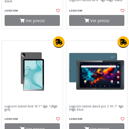
Logicom tablet 80 8" 4gb 64gb black
black
LOGICOM
LOGICOM
Ver precio
Ver precio
Logicom tablet fold 10.1" 6gb 128gb
Logicom tablet stand pro 2 10.1" 4gb
grey
64gb blue
LOGICOM
LOGICOM
Ver precio
Ver precio